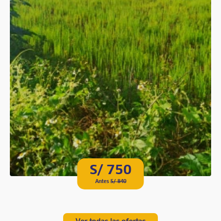
S/ 750
Antes
S/ 840