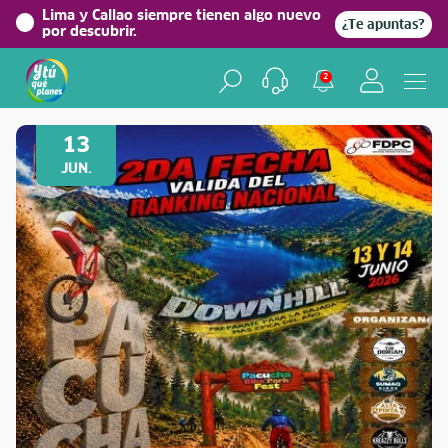
Lima y Callao siempre tienen algo nuevo
¿Te apuntas?
por descubrir.
2
Volver a Festividades
13
JUN.