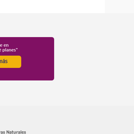
te en
é planes”
más
as Naturales