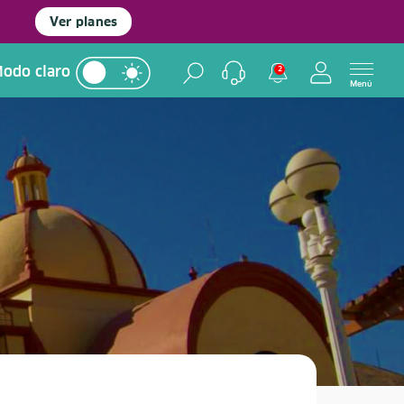
Ver planes
odo claro
2
Menú