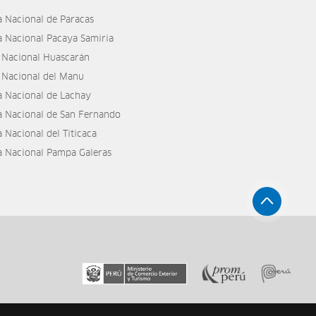
a Nacional de Paracas
a Nacional Pacaya Samiria
 Nacional Huascarán
 Nacional del Manu
a Nacional de Lachay
a Nacional de San Fernando
 Nacional del Titicaca
a Nacional Pampa Galeras