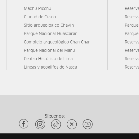
Machu Picchu
Reserv
Ciudad de Cusco
Reserv
Sitio arqueológico Chavín
Parque
Parque Nacional Huascarán
Parque
Complejo arqueológico Chan Chan
Reserv
Parque Nacional del Manu
Reserv
Centro Histórico de Lima
Reserva
Líneas y geoglifos de Nasca
Reserv
Síguenos: