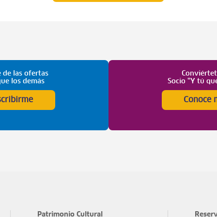
 de las ofertas
Conviérte
que los demás
Socio “Y tú qu
scribirme
Conoce 
Patrimonio Cultural
Reserv