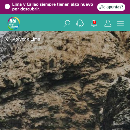
Lima y Callao siempre tienen algo nuevo
¿Te apuntas?
por descubrir.
2
Volver a Lima