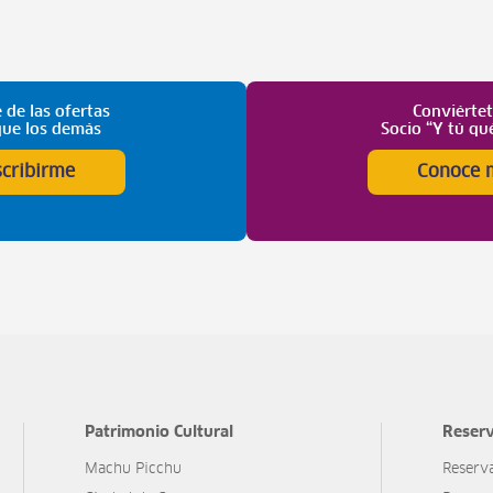
 de las ofertas
Conviérte
que los demás
Socio “Y tú qu
scribirme
Conoce 
Patrimonio Cultural
Reserv
Machu Picchu
Reserv