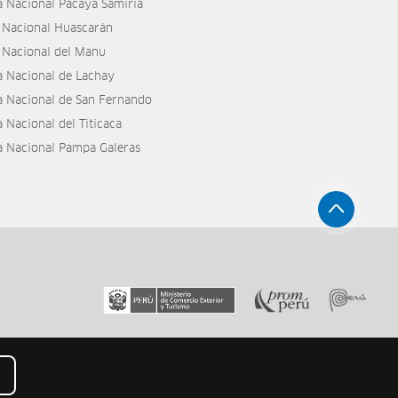
a Nacional Pacaya Samiria
 Nacional Huascarán
 Nacional del Manu
a Nacional de Lachay
a Nacional de San Fernando
 Nacional del Titicaca
a Nacional Pampa Galeras
Mapa de Sitio
Aviso Legal
Términos Legales