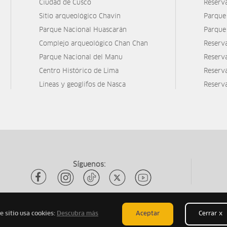
Ciudad de Cusco
Reserv
Sitio arqueológico Chavín
Parque
Parque Nacional Huascarán
Parque
Complejo arqueológico Chan Chan
Reserv
Parque Nacional del Manu
Reserv
Centro Histórico de Lima
Reserva
Líneas y geoglifos de Nasca
Reserv
Síguenos:
e sitio usa cookies:
Descubra más
Aceptar
Cerrar x