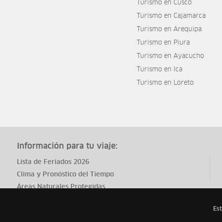
Turismo en Cusco
Turismo en Cajamarca
Turismo en Arequipa
Turismo en Piura
Turismo en Ayacucho
Turismo en Ica
Turismo en Loreto
Información para tu viaje:
Lista de Feriados 2026
Clima y Pronóstico del Tiempo
Áreas Naturales Protegidas
Est
Todos los derechos reservados
ytuqueplanes 2026