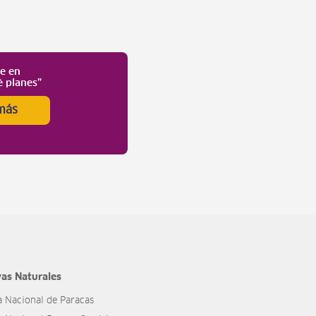
te en
é planes”
más
as Naturales
a Nacional de Paracas