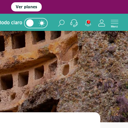
Ver planes
odo claro
2
Menú