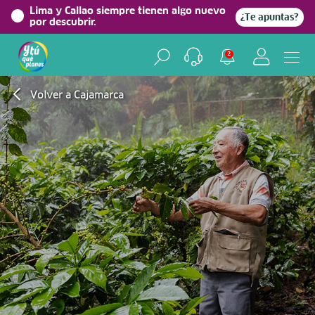
Lima y Callao siempre tienen algo nuevo
¿Te apuntas?
por descubrir.
2
Volver a Cajamarca