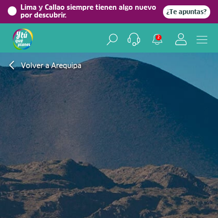
Lima y Callao siempre tienen algo nuevo
¿Te apuntas?
por descubrir.
2
Volver a Arequipa