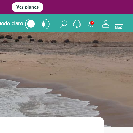
Ver planes
odo claro
2
Menú