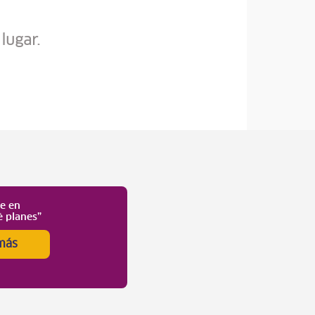
lugar.
te en
é planes”
más