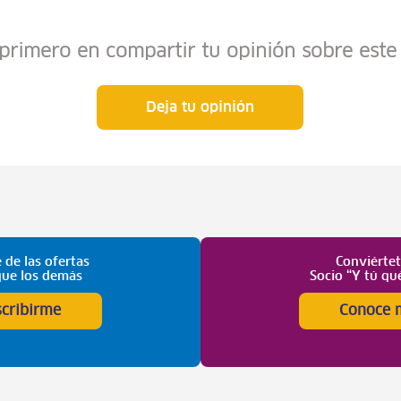
 primero en compartir tu opinión sobre este 
Deja tu opinión
 de las ofertas
Conviérte
que los demás
Socio “Y tú qu
scribirme
Conoce 