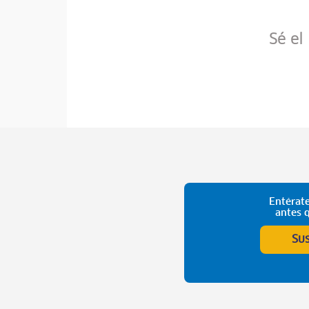
Sé el
Entérate
antes 
Su