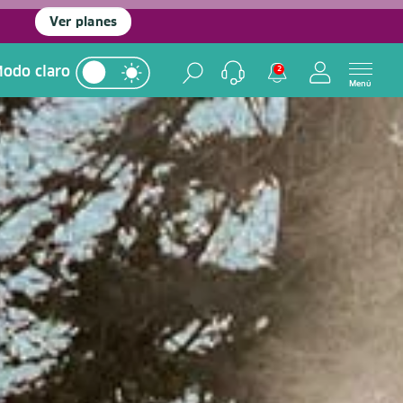
Ver planes
odo claro
2
Menú