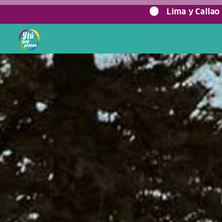
0%
Lima y Callao
Home
/
Blog viajero