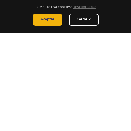
Este sitio usa cookies:
Descubra más
Enviar comentarios
Aceptar
Cerrar x
Experiencias que te pueden
interesar