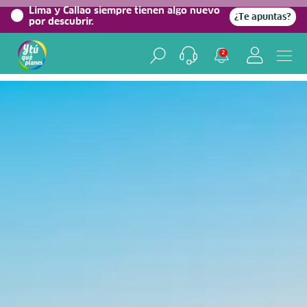
0%
Lima y Callao siempre tienen algo nuevo
¿Te apuntas?
por descubrir.
Home
/
Blog viajero
2