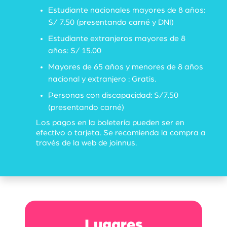
Estudiante nacionales mayores de 8 años:
S/ 7.50 (presentando carné y DNI)
Estudiante extranjeros mayores de 8
años: S/ 15.00
Mayores de 65 años y menores de 8 años
nacional y extranjero : Gratis.
Personas con discapacidad: S/7.50
(presentando carné)
Los pagos en la boletería pueden ser en
efectivo o tarjeta. Se recomienda la compra a
través de la web de joinnus.
Lugares