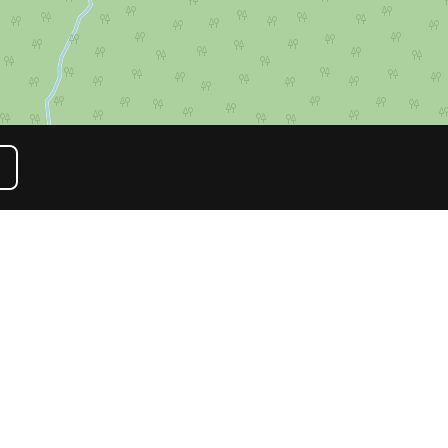
te en
é planes”
más