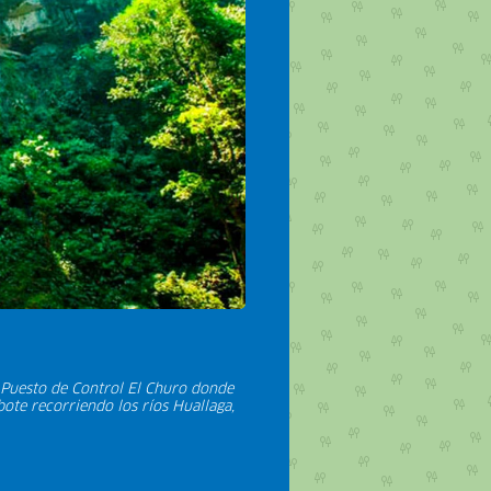
 Puesto de Control El Churo donde
ote recorriendo los ríos Huallaga,