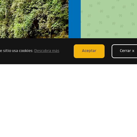
e sitio usa cookies:
Descubra más
Aceptar
Cerrar x
 de las ofertas
Conviérte
que los demás
Socio “Y tú qu
scribirme
Conoce 