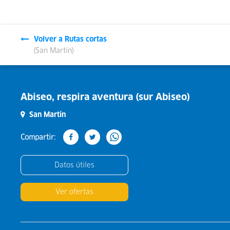
Volver a Rutas cortas
(San Martín)
Abiseo, respira aventura (sur Abiseo)
San Martín
Compartir:
Datos útiles
Ver ofertas