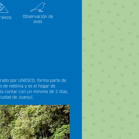
Observación de
raleza
aves
larado por UNESCO, forma parte de
 de neblina y es el hogar de
io contar con un mínimo de 2 días,
iudad de Juanjuí.