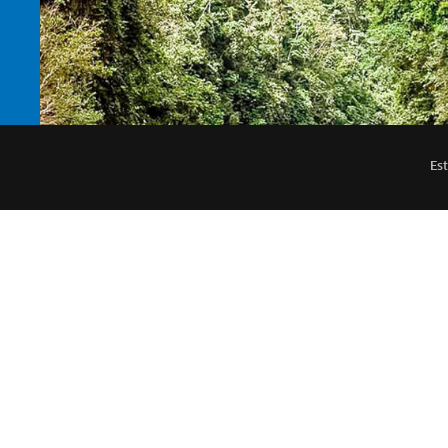
Est
Entérate
antes 
Su