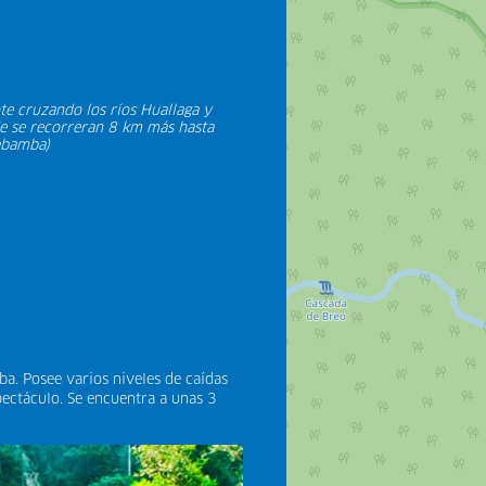
e cruzando los ríos Huallaga y
e se recorreran 8 km más hasta
yabamba)
a. Posee varios niveles de caídas
ectáculo. Se encuentra a unas 3