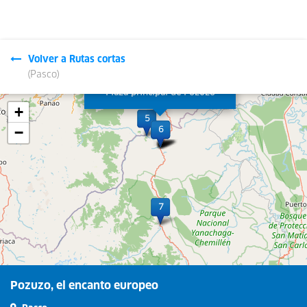
Volver a Rutas cortas
(Pasco)
Leaflet
| © OpenStreetMap contributors
Plaza principal de Pozuzo
+
−
Pozuzo, el encanto europeo