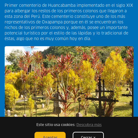
Primer cementerio de Huancabamba implementado en el siglo XIX
para albergar los restos de los primeros colonos que llegaron a
esta zona del Perú. Este cementerio constituye uno de los más
representativos de Oxapampa porque en él se encuentran los
nichos de los primeros colonos y, además, posee un importante
potencial turístico por el estilo de las lápidas y lo tradicional de
éstas, algo que no es muy común hoy en día.
Este sitio usa cookies:
Descubra más
4