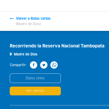
Volver a Rutas cortas
(Madre de Dios)
Recorriendo la Reserva Nacional Tambopata
Madre de Dios
Compartir:
Datos útiles
Ver ofertas