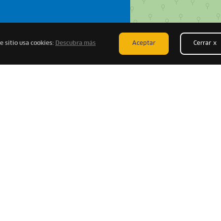
e sitio usa cookies:
Descubra más
Aceptar
Cerrar x
 de las ofertas
Conviérte
que los demás
Socio “Y tú qu
scribirme
Conoce 