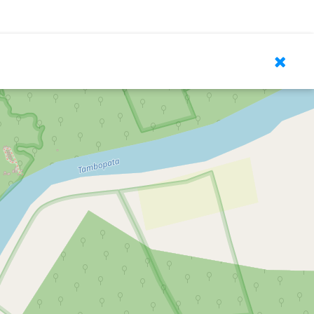
Leaflet
| © OpenStreetMap contributors