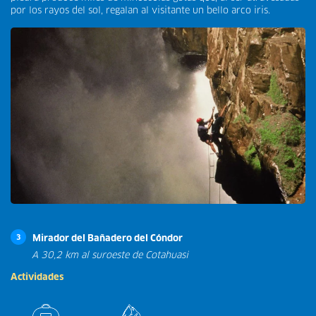
por los rayos del sol, regalan al visitante un bello arco iris.
Mirador del Bañadero del Cóndor
3
A 30,2 km al suroeste de Cotahuasi
Actividades