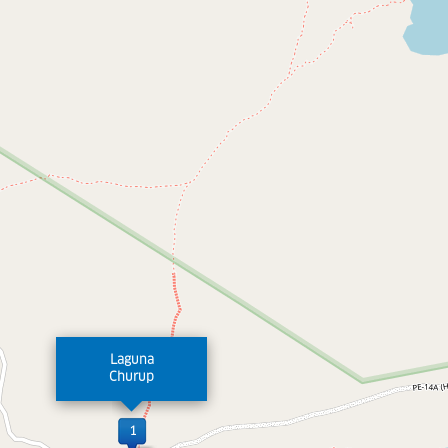
Laguna
Churup