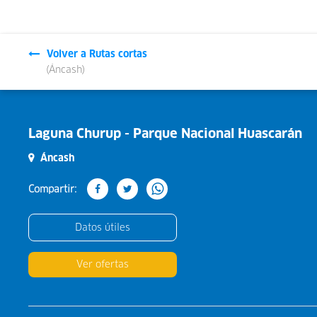
Volver a Rutas cortas
(Áncash)
Laguna Churup - Parque Nacional Huascarán
Áncash
Compartir:
Datos útiles
Ver ofertas