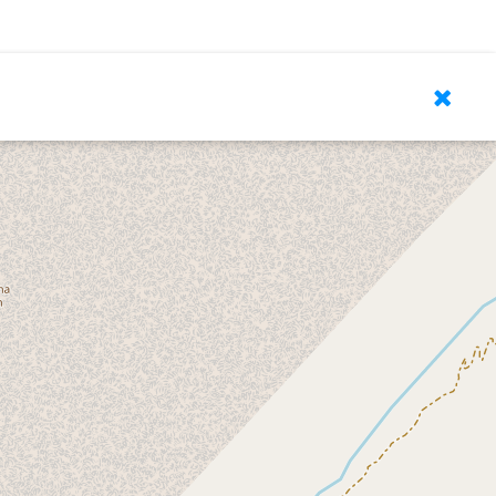
Leaflet
| © OpenStreetMap contributors