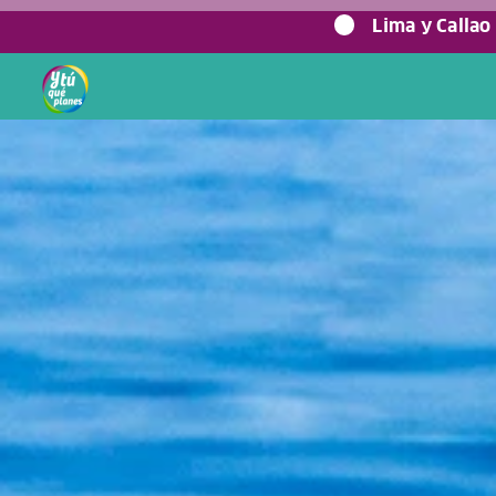
0%
Lima y Callao
Home
/
Blog viajero