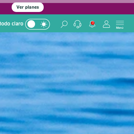
Ver planes
odo claro
2
Menú