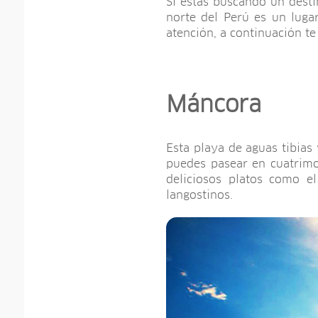
Si estás buscando un destin
norte del Perú es un luga
atención, a continuación te
Máncora
Esta playa de aguas tibias 
puedes pasear en cuatrimo
deliciosos platos como e
langostinos.