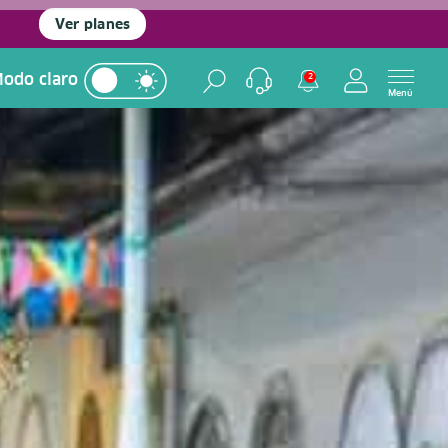
Ver planes
odo claro
2
Menú