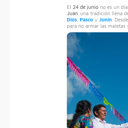
El
24 de junio
no es un día 
Juan
, una tradición llena d
Dios
,
Pasco
y
Junín
. Desde
para no armar las maletas y