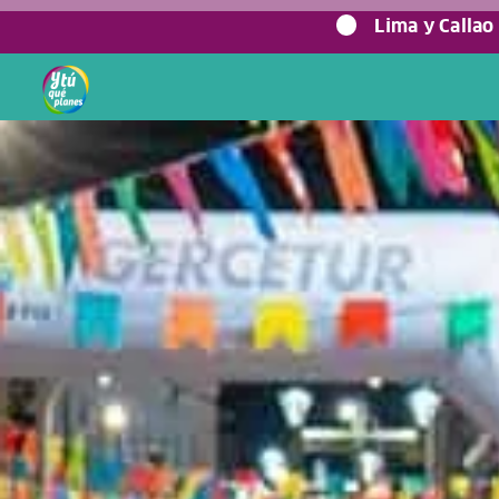
0%
Lima y Callao
Home
/
Blog viajero