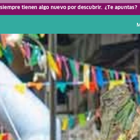
 siempre tienen algo nuevo por descubrir.
¿Te apuntas?
M