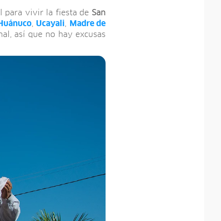
 para vivir la fiesta de
San
Huánuco
,
Ucayali
,
Madre de
nal, así que no hay excusas