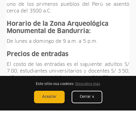
uno de los primeros pueblos del Perú se asentó
cerca del 3500 a.C.
Horario de la Zona Arqueológica
Monumental de Bandurria:
De lunes a domingo de 9 a.m. a 5 p.m.
Precios de entradas
El costo de las entradas es el siguiente: adultos S/
7.00; estudiantes universitarios y docentes S/ 3.50;
niños, escolares y adultos mayores S/ 1.50.
Este sitio usa cookies:
Descubra más
Aceptar
Cerrar x