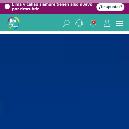
0%
Lima y Callao siempre tienen algo nuevo
¿Te apuntas?
por descubrir.
Home
/
Blog viajero
2