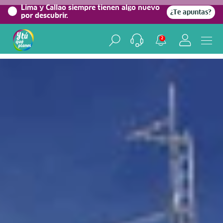
0%
Lima y Callao siempre tienen algo nuevo
¿Te apuntas?
por descubrir.
Home
/
Blog viajero
2