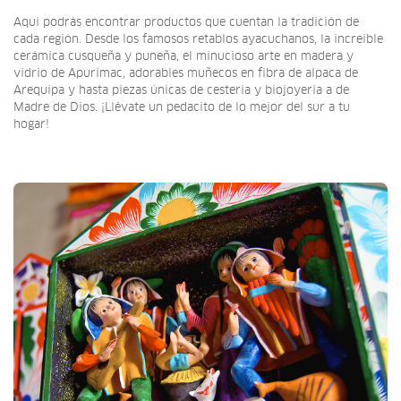
Aquí podrás encontrar productos que cuentan la tradición de
cada región. Desde los famosos retablos ayacuchanos, la increíble
cerámica cusqueña y puneña, el minucioso arte en madera y
vidrio de Apurímac, adorables muñecos en fibra de alpaca de
Arequipa y hasta piezas únicas de cestería y biojoyeria a de
Madre de Dios. ¡Llévate un pedacito de lo mejor del sur a tu
hogar!