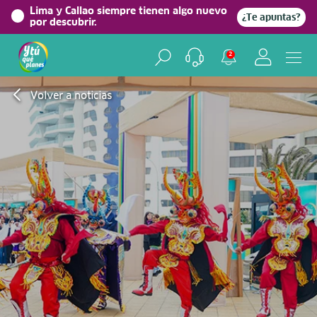
Lima y Callao siempre tienen algo nuevo
¿Te apuntas?
por descubrir.
2
Volver a noticias