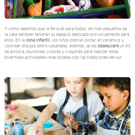
Y como sabemos que la feria es para todos, los más pequeños de
la casa también tendrán su espacio dedicado exclusivamente para
ellos. En la
zona infantil
, los niños podrán pintar en cerámica y
colorear dibujos sobre caballetes. Además, se les
obsequiará
un kit
de pintura, plumones, colores y crayones para realizar estas
divertidas actividades relacionadas con las tradiciones del sur.